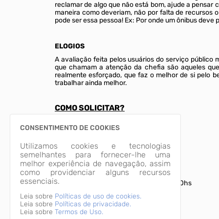
reclamar de algo que não está bom, ajude a pensar c
maneira como deveriam, não por falta de recursos o
pode ser essa pessoa! Ex: Por onde um ônibus deve p
ELOGIOS
A avaliação feita pelos usuários do serviço público 
que chamam a atenção da chefia são aqueles que c
realmente esforçado, que faz o melhor de si pelo b
trabalhar ainda melhor.
COMO SOLICITAR?
CONSENTIMENTO DE COOKIES
Pela Internet:
Utilizamos cookies e tecnologias
https://falabr.cgu.gov.br/web/home
semelhantes para fornecer-lhe uma
melhor experiência de navegação, assim
Pelo Telefone:
como providenciar alguns recursos
essenciais.
De segunda a sexta das 14:00hs as 17:00hs
Telefone: (47) 3564-8100
Leia sobre
Políticas de uso de cookies.
Leia sobre
Políticas de privacidade.
Leia sobre
Termos de Uso.