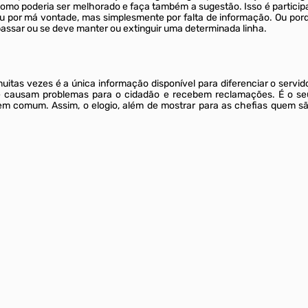
omo poderia ser melhorado e faça também a sugestão. Isso é particip
u por má vontade, mas simplesmente por falta de informação. Ou por
assar ou se deve manter ou extinguir uma determinada linha.
muitas vezes é a única informação disponível para diferenciar o servi
ausam problemas para o cidadão e recebem reclamações. É o seu el
em comum. Assim, o elogio, além de mostrar para as chefias quem sã