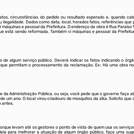
tos, circunstâncias do pedido ou resultado esperado e, quando cabí
e/ou ilegalidade. Dados como data, local, horados fatos, referências 
máquinas e pessoal da Prefeitura. O endereço da obra é Rua Paraíso 
ue está sendo reformada. Também vi máquinas e pessoal da Prefeitur
 de algum serviço público. Deverá indicar os fatos indicando o órg
as que permitam o processamento da reclamação. Ex: Há uma obra no
te da Administração Pública, ou seja, você pede que o governo faça 
 um ano. O local virou criadouro de mosquitos da zika. Solicito que o
 antes.
orque levam até os gestores o ponto de vista de quem usa os serviç
ideia para melhorar a atuação de algum órgão público, faça uma sug