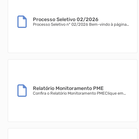
Processo Seletivo 02/2026
Processo Seletivo nº 02/2026 Bem-vindo à página
oficial do Processo Seletivo nº 02/2026 da Prefeitura
Municipal de Rio do Campo. Nesta página você
encontra o edital, retificações, comunicados e demais
documentos oficiais do Processo Seletivo nº 02/2026
da Prefeitura de Rio do Campo. As inscrições são
realizadas exclusivamente pelo site da Acesse
Concursos. Para se inscrever e consultar todas as in...
Relatório Monitoramento PME
Confira o Relatório Monitoramento PMEClique em
ARQUIVOS