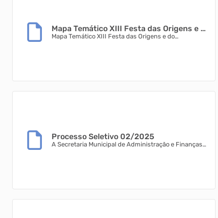
Mapa Temático XIII Festa das Origens e do
Colono
Mapa Temático XIII Festa das Origens e do
ColonoConfira aqui!!
Processo Seletivo 02/2025
A Secretaria Municipal de Administração e Finanças
informa a abertura do PROCESSO SELETIVO 02/2025,
com o objetivo de preencher as vagas disponíveis,
para atuar na Prefeitura Municipal de Rio do Campo.
Esta é uma oportunidade privilegiada para indivíduos
interessados &#8203;&#8203;que desejam
contribuir para o desenvolvimento do nosso
município. As inscrições são feitas através do site da
prefeitu...