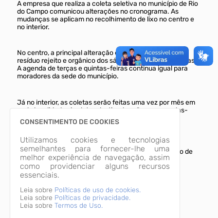
A empresa que realiza a coleta seletiva no município de Rio
do Campo comunicou alterações no cronograma. As
mudanças se aplicam no recolhimento de lixo no centro e
no interior.
No centro, a principal alteração é a troca da coleta de
resíduo rejeito e orgânico dos sábados para sextas-feiras.
A agenda de terças e quintas-feiras continua igual para
moradores da sede do município.
Já no interior, as coletas serão feitas uma vez por mês em
cada localidade. As datas destinadas são as segundas-
feiras. Uma região do município será atendida na 2ª
CONSENTIMENTO DE COOKIES
segunda-feira do mês e outra na 3ª segunda-feira.
Utilizamos cookies e tecnologias
semelhantes para fornecer-lhe uma
As mudanças passam a valer a partir do dia 1º de julho de
melhor experiência de navegação, assim
2018.
como providenciar alguns recursos
essenciais.
Coletas no centro
Leia sobre
Políticas de uso de cookies.
Leia sobre
Políticas de privacidade.
Terça-feira
: lixo rejeito e orgânico
Leia sobre
Termos de Uso.
Quinta-feira
: reciclável