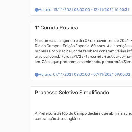
d...
Horário: 13/11/2021 08:00:00 - 13/11/2021 16:00:31
1ª Corrida Rústica
Marque na sua agenda o dia 07 de novembro de 2021. N
Rio do Campo - Edição Especial 60 anos. As inscrições devem ser feitas com antecedência no site da e
mpresa Foco Radical, onde também constam várias info
oradical.com.br/prova/1725-1a-corrida-rustica-de-rio
km. Já os que preferem a caminhada, percorrerão 3km. T
a famo...
Horário: 07/11/2021 08:00:00 - 07/11/2021 09:00:02
Processo Seletivo Simplificado
A Prefeitura de Rio do Campo declara que abrirá inscri
contratação de estagiários.