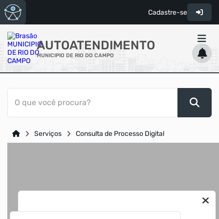
Cadastre-se
AUTOATENDIMENTO
MUNICIPIO DE RIO DO CAMPO
ACESSO RÁPIDO
O que você procura?
Acessibilidade
Cidadão
Serviços
Consulta de Processo Digital
Transparência