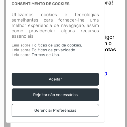
Novo APP Atende.Net! Baixe Agora!
CONSENTIMENTO DE COOKIES
Utilizamos cookies e tecnologias
semelhantes para fornecer-lhe uma
melhor experiência de navegação, assim
Nota Nacional
como providenciar alguns recursos
essenciais.
I
niciando em
01/01/2026
entra em vigor
a obrigatoriedade de integração com o
Leia sobre
Políticas de uso de cookies.
Ambiente de Dados Nacional das
Notas
Leia sobre
Políticas de privacidade.
Leia sobre
Termos de Uso.
de Serviço Eletrônicas
com isso
entraram em vigor
novas regras,
acesse o link abaixo e saiba mais.
Autoatendimento - MUNICIPIO DE RIO DO
CAMPO
Aceitar
Rejeitar não necessários
Gerenciar Preferências