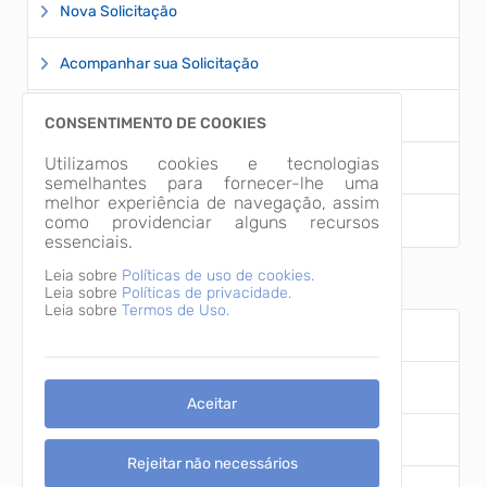
Nova Solicitação
Acompanhar sua Solicitação
Conheça aqui a lei
CONSENTIMENTO DE COOKIES
Utilizamos cookies e tecnologias
Estatísticas de Solicitações
semelhantes para fornecer-lhe uma
melhor experiência de navegação, assim
Informações Classificadas 2021/2022
como providenciar alguns recursos
essenciais.
Transparência Ativa
Leia sobre
Políticas de uso de cookies.
Leia sobre
Políticas de privacidade.
Leia sobre
Termos de Uso.
Portal da Transparência
Perguntas Frequentes
Aceitar
Estrutura Organizacional
Rejeitar não necessários